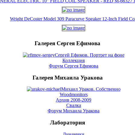
NERAL ELECTRIC 10" FIELD COIL SPEAKER - RED M-66327 J-
Wright DeCoster Model 309 Paracurve Speaker 12-Inch Field Co
Галерея Сергея Ефимова
Сергей Ефимов. Портрет на фоне
Коллекция
Форум Сергея Ефимова
Галерея Михаила Уракова
Михаил Ураков. Собственно
Woodmonitors
Архив 2008-2009
Свалка
Форум Михаила Уракова
Лаборатория
Динамики