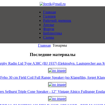
Главная
Галерея
Рабочий дневник
Ателье
Форум
Библиотека
Схемы
Главная
Тонармы
Последние материалы
rphy Radio Ltd Type A38C (BJ 1937) Elektrodyn. Lautsprecher aus M
Feho 30 cm Field Coil Full Range Speaker (no Klangfilm, forget Klan
ers Selhurst Triple Cone Speaker - 12" Vintage Alnico Fullrange Eng