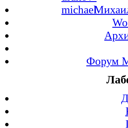
Михаил
Wo
Архи
Форум М
Лаб
Д