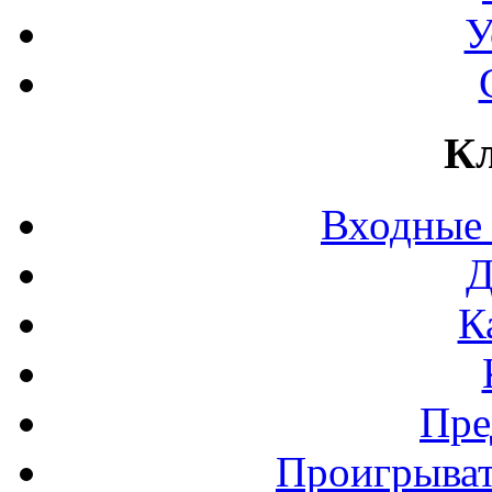
У
Кл
Входные
Д
К
Пре
Проигрыват