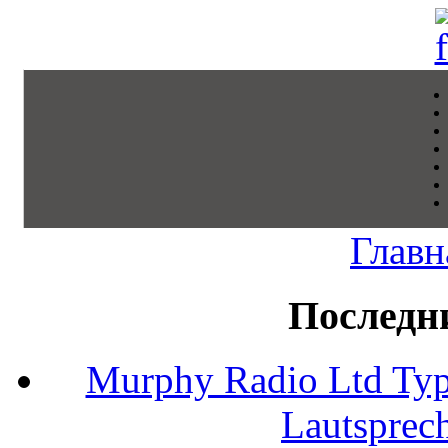
Главн
Последн
Murphy Radio Ltd Typ
Lautsprec