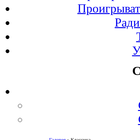
Проигрыват
Рад
У
С
Галерея
» Классика