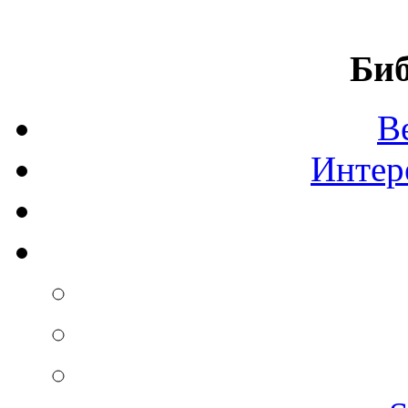
Биб
В
Интер