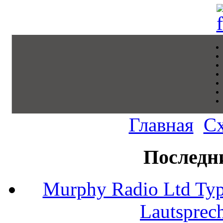
Главная
С
Последн
Murphy Radio Ltd Typ
Lautsprec