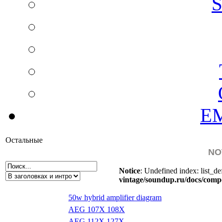
S
EM
Остальные
NO
Notice
: Undefined index: list_de
vintage/soundup.ru/docs/comp
50w hybrid amplifier diagram
AEG 107X 108X
AEG 112X 127X