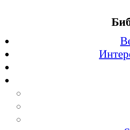
Биб
В
Интер