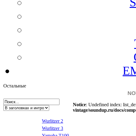
S
EM
Остальные
NO
Notice
: Undefined index: list_de
vintage/soundup.ru/docs/comp
Wurlitzer 2
Wurlitzer 3
Yamaha T100