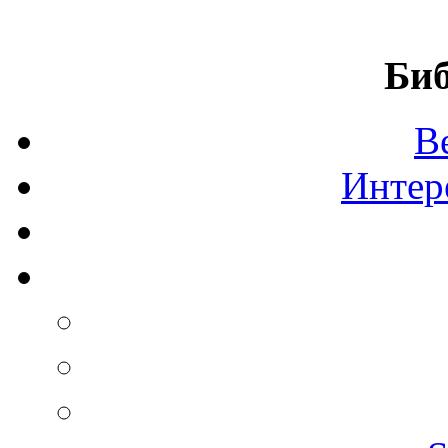
Биб
В
Интер