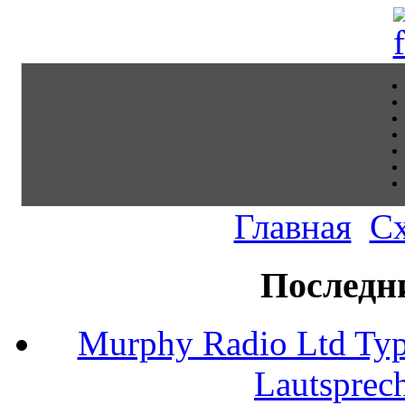
Главная
С
Последн
Murphy Radio Ltd Typ
Lautsprec