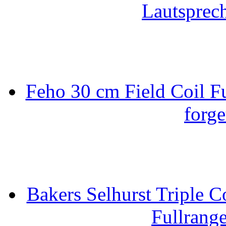
Lautsprec
Feho 30 cm Field Coil F
forge
Bakers Selhurst Triple C
Fullrang