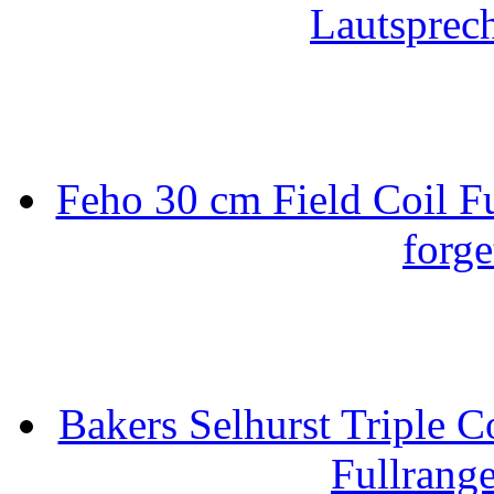
Lautsprec
Feho 30 cm Field Coil F
forge
Bakers Selhurst Triple C
Fullrang