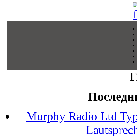
Г
Последн
Murphy Radio Ltd Typ
Lautsprec