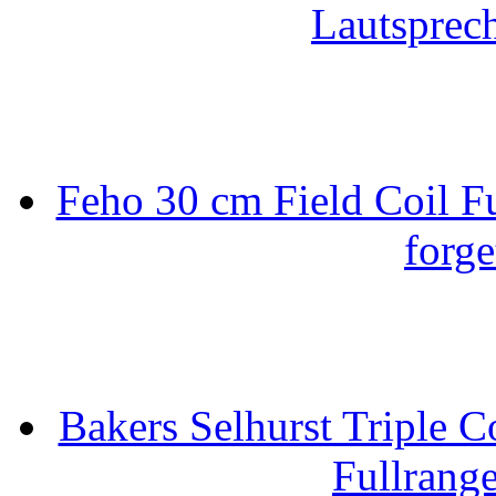
Lautsprec
Feho 30 cm Field Coil F
forge
Bakers Selhurst Triple C
Fullrang