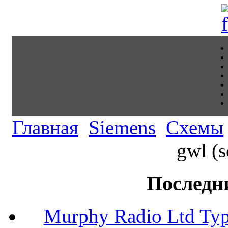
Главная
Siemens
Схемы
gwl (
Последн
Murphy Radio Ltd Typ