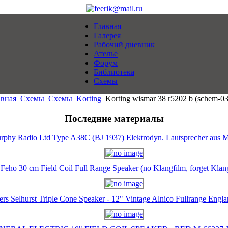
Главная
Галерея
Рабочий дневник
Ателье
Форум
Библиотека
Схемы
авная
Схемы
Схемы
Korting
Korting wismar 38 r5202 b (schem-0
Последние материалы
rphy Radio Ltd Type A38C (BJ 1937) Elektrodyn. Lautsprecher aus M
Feho 30 cm Field Coil Full Range Speaker (no Klangfilm, forget Klan
ers Selhurst Triple Cone Speaker - 12" Vintage Alnico Fullrange Eng