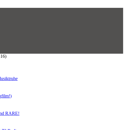
316)
usiktruhe
gfilm!)
land RARE!