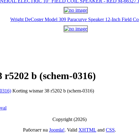
NERAL ELECTRIC 10" FIELD COIL SPEAKER - RED M-66327 J-
Wright DeCoster Model 309 Paracurve Speaker 12-Inch Field Co
8 r5202 b (schem-0316)
Korting wismar 38 r5202 b (schem-0316)
Copyright (2026)
Работает на
Joomla!
. Valid
XHTML
and
CSS
.