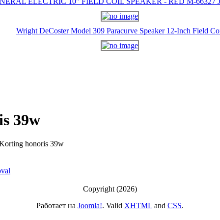
NERAL ELECTRIC 10" FIELD COIL SPEAKER - RED M-66327 J-
Wright DeCoster Model 309 Paracurve Speaker 12-Inch Field Co
is 39w
Korting honoris 39w
Copyright (2026)
Работает на
Joomla!
. Valid
XHTML
and
CSS
.