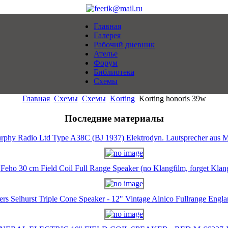
Главная
Галерея
Рабочий дневник
Ателье
Форум
Библиотека
Схемы
Главная
Схемы
Схемы
Korting
Korting honoris 39w
Последние материалы
rphy Radio Ltd Type A38C (BJ 1937) Elektrodyn. Lautsprecher aus M
Feho 30 cm Field Coil Full Range Speaker (no Klangfilm, forget Klan
ers Selhurst Triple Cone Speaker - 12" Vintage Alnico Fullrange Eng