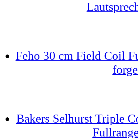
Lautsprec
Feho 30 cm Field Coil F
forge
Bakers Selhurst Triple C
Fullrang