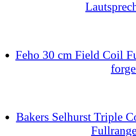
Lautsprec
Feho 30 cm Field Coil F
forge
Bakers Selhurst Triple C
Fullrang