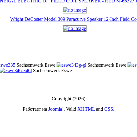
NERAL ELECTRIC 10" FIELD COIL SPEAKER - RED M-66327 J-
Wright DeCoster Model 309 Paracurve Speaker 12-Inch Field Co
Sachsemwerk Eswe
Sachsemwerk Eswe
Sachsemwerk Eswe
Copyright (2026)
Работает на
Joomla!
. Valid
XHTML
and
CSS
.