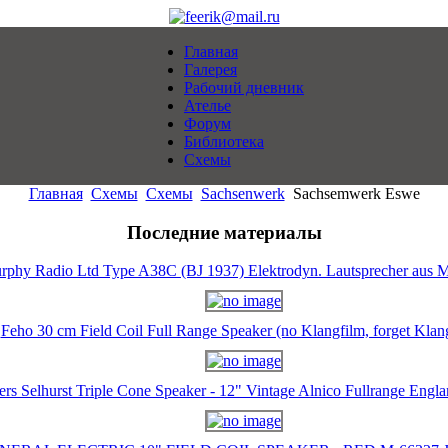
Главная
Галерея
Рабочий дневник
Ателье
Форум
Библиотека
Схемы
Главная
Схемы
Схемы
Sachsenwerk
Sachsemwerk Eswe
Последние материалы
rphy Radio Ltd Type A38C (BJ 1937) Elektrodyn. Lautsprecher aus M
Feho 30 cm Field Coil Full Range Speaker (no Klangfilm, forget Klan
ers Selhurst Triple Cone Speaker - 12" Vintage Alnico Fullrange Eng