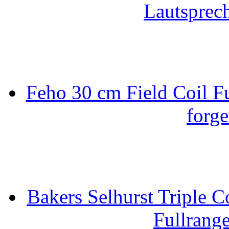
Lautsprec
Feho 30 cm Field Coil F
forge
Bakers Selhurst Triple C
Fullrang