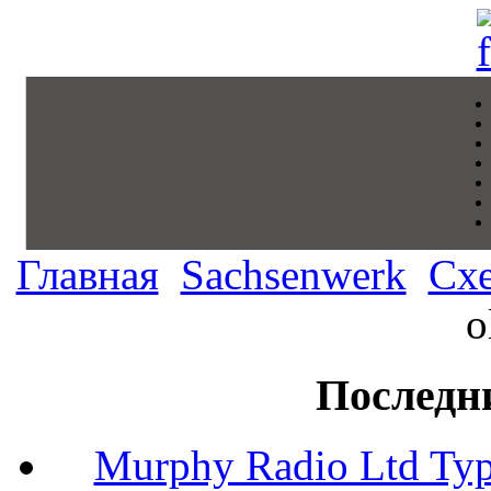
Главная
Sachsenwerk
Сх
o
Последн
Murphy Radio Ltd Typ