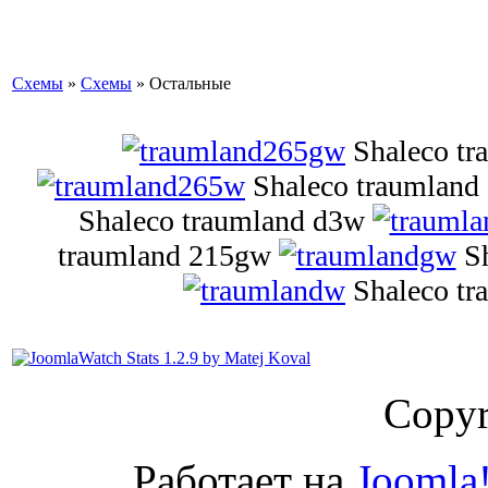
Схемы
»
Схемы
» Остальные
Shaleco t
Shaleco traumlan
Shaleco traumland d3w
traumland 215gw
S
Shaleco tr
Copyr
Работает на
Joomla