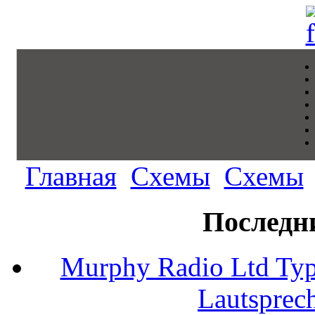
Главная
Схемы
Схемы
Последн
Murphy Radio Ltd Typ
Lautsprec