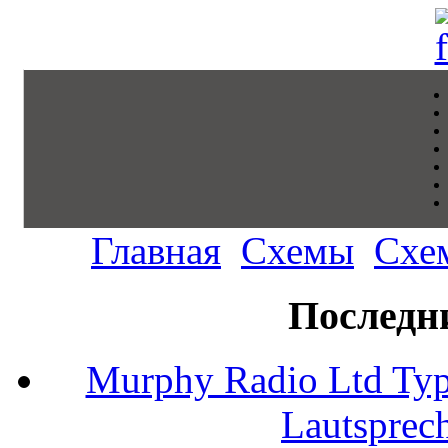
Главная
Схемы
Схе
Последн
Murphy Radio Ltd Typ
Lautsprec