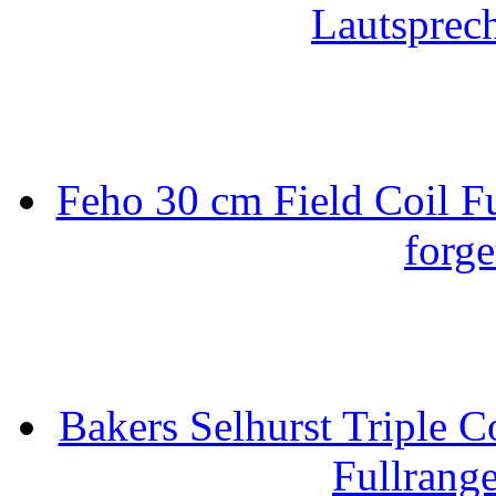
Lautsprec
Feho 30 cm Field Coil F
forge
Bakers Selhurst Triple C
Fullrang