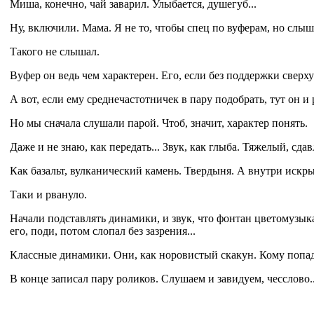
Миша, конечно, чай заварил. Улыбается, душегуб...
Ну, включили. Мама. Я не то, чтобы спец по вуферам, но слыша
Такого не слышал.
Вуфер он ведь чем характерен. Его, если без поддержки сверху 
А вот, если ему среднечастотничек в пару подобрать, тут он и 
Но мы сначала слушали парой. Чтоб, значит, характер понять.
Даже и не знаю, как передать... Звук, как глыба. Тяжелый, с
Как базальт, вулканический камень. Твердыня. А внутри искры
Таки и рвануло.
Начали подставлять динамики, и звук, что фонтан цветомузы
его, поди, потом слопал без зазрения...
Классные динамики. Они, как норовистый скакун. Кому попадетс
В конце записал пару роликов. Слушаем и завидуем, чесслово..