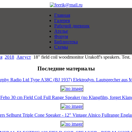
Главная
Галерея
Рабочий дневник
Ателье
Форум
Библиотека
Схемы
ая
2018
Август
18" field coil woodmonitor Urakoff's speakers. Tes
Последние материалы
rphy Radio Ltd Type A38C (BJ 1937) Elektrodyn. Lautsprecher aus M
Feho 30 cm Field Coil Full Range Speaker (no Klangfilm, forget Klan
ers Selhurst Triple Cone Speaker - 12" Vintage Alnico Fullrange Eng