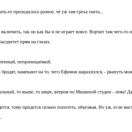
ть-то приходилось разное, чё уж там греха таить...
включить, так он как бы и не играет вовсе. Ворчит там чего-то н
расцветет прям на глазах.
давленный, непроницаемый.
 бродят, намекают на то, чего Ефимов шарахнулся, - рвануть мож
кальный, то выше, то шире, веером по Мишиной студии - эхма! 
я, тому придется сильно попотеть, объезжая. Но уж, если мастер
.