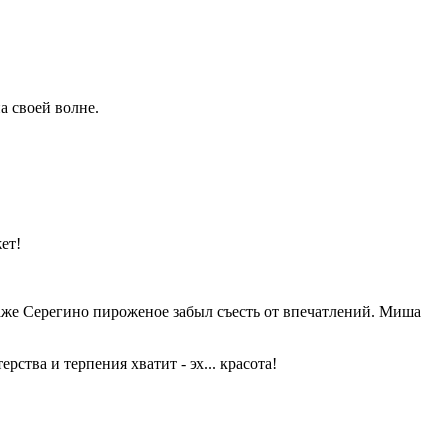
а своей волне.
ет!
Даже Серегино пироженое забыл съесть от впечатлений. Миша
ства и терпения хватит - эх... красота!