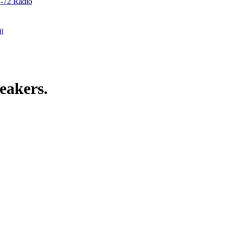
72 Radio
il
eakers.