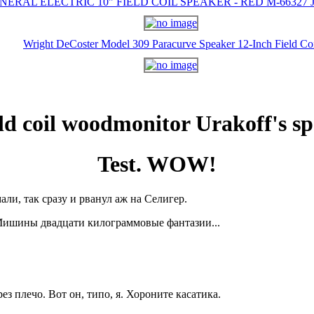
NERAL ELECTRIC 10" FIELD COIL SPEAKER - RED M-66327 J-
Wright DeCoster Model 309 Paracurve Speaker 12-Inch Field Co
eld coil woodmonitor Urakoff's sp
Test. WOW!
ли, так сразу и рванул аж на Селигер.
 Мишины двадцати килограммовые фантазии...
з плечо. Вот он, типо, я. Хороните касатика.