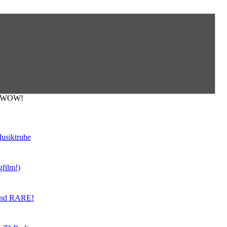
t. WOW!
usiktruhe
gfilm!)
land RARE!