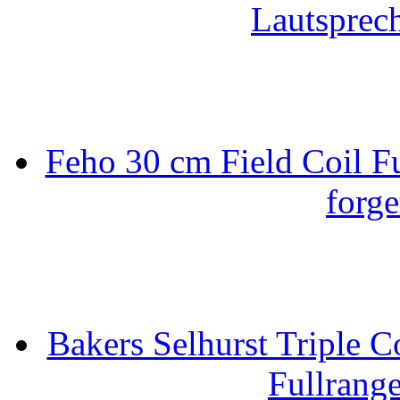
Lautsprec
Feho 30 cm Field Coil F
forge
Bakers Selhurst Triple C
Fullrang