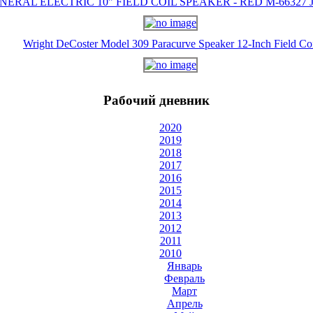
NERAL ELECTRIC 10" FIELD COIL SPEAKER - RED M-66327 J-
Wright DeCoster Model 309 Paracurve Speaker 12-Inch Field Co
Рабочий дневник
2020
2019
2018
2017
2016
2015
2014
2013
2012
2011
2010
Январь
Февраль
Март
Апрель