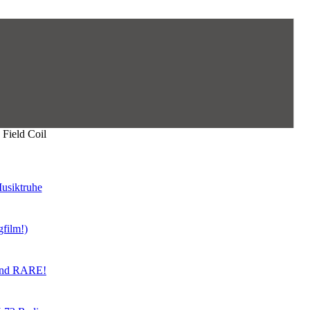
Field Coil
usiktruhe
gfilm!)
land RARE!