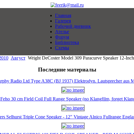
Главная
Галерея
Рабочий дневник
Ателье
Форум
Библиотека
Схемы
2010
Август
Wright DeCoster Model 309 Paracurve Speaker 12-Inch 
Последние материалы
rphy Radio Ltd Type A38C (BJ 1937) Elektrodyn. Lautsprecher aus M
Feho 30 cm Field Coil Full Range Speaker (no Klangfilm, forget Klan
ers Selhurst Triple Cone Speaker - 12" Vintage Alnico Fullrange Eng