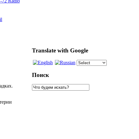
72 Radio
il
Translate with Google
Поиск
адках.
итерии