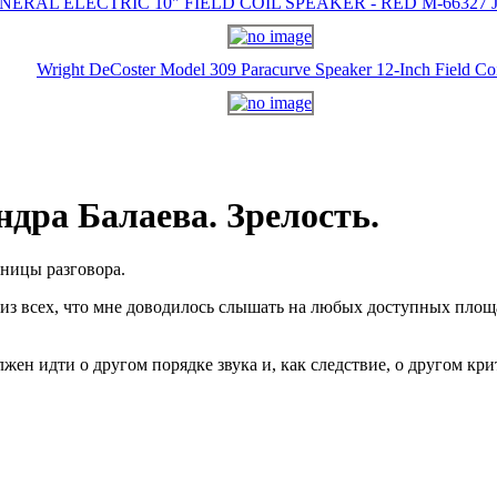
NERAL ELECTRIC 10" FIELD COIL SPEAKER - RED M-66327 J-
Wright DeCoster Model 309 Paracurve Speaker 12-Inch Field Co
дра Балаева. Зрелость.
аницы разговора.
, из всех, что мне доводилось слышать на любых доступных площ
лжен идти о другом порядке звука и, как следствие, о другом кр