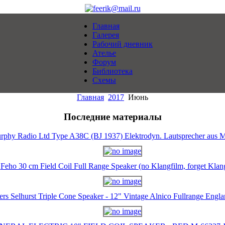
Главная
Галерея
Рабочий дневник
Ателье
Форум
Библиотека
Схемы
Главная
2017
Июнь
Последние материалы
rphy Radio Ltd Type A38C (BJ 1937) Elektrodyn. Lautsprecher aus M
Feho 30 cm Field Coil Full Range Speaker (no Klangfilm, forget Klan
ers Selhurst Triple Cone Speaker - 12" Vintage Alnico Fullrange Eng