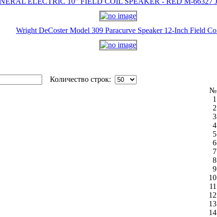
NERAL ELECTRIC 10" FIELD COIL SPEAKER - RED M-66327 J-
Wright DeCoster Model 309 Paracurve Speaker 12-Inch Field Co
Количество строк:
№
1
2
3
4
5
6
7
8
9
10
11
12
13
14