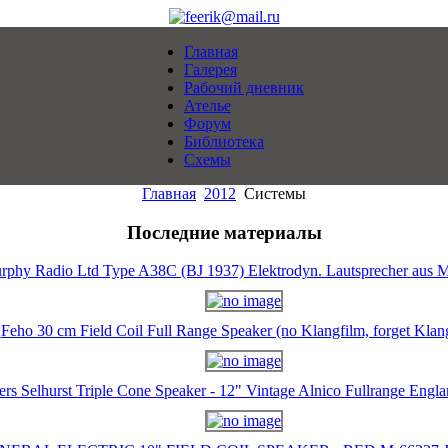
Главная
Галерея
Рабочий дневник
Ателье
Форум
Библиотека
Схемы
Главная
2012
Cистемы
Последние материалы
rphy Radio Ltd Type A38C (BJ 1937) Elektrodyn. Lautsprecher aus M
Feho 30 cm Field Coil Full Range Speaker (no Klangfilm, forget Klan
ers Selhurst Triple Cone Speaker - 12" Vintage Alnico Fullrange Eng