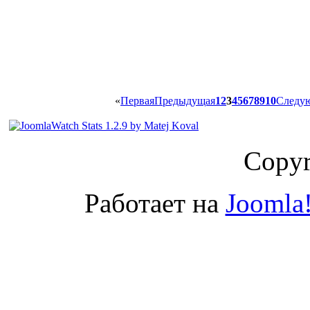
«
Первая
Предыдущая
1
2
3
4
5
6
7
8
9
10
Следу
Copyr
Работает на
Joomla